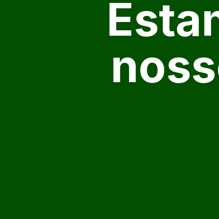
Esta
noss