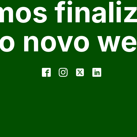
mos finali
o novo we