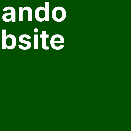
zando
bsite