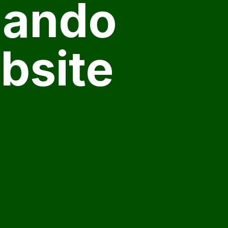
zando
bsite