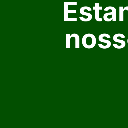
Esta
noss