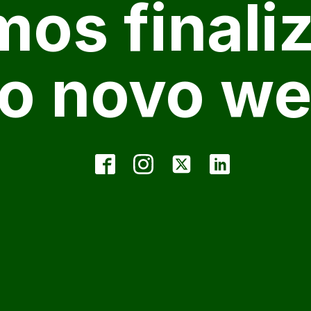
mos finali
o novo we